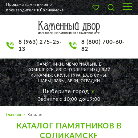
Продажа памятников от
производителя в Соликамске
О КОМПАНИИ
КАТАЛОГ
8 (963) 275-25-
8 (800) 700-60-
НАШИ РАБОТЫ
13
82
АКЦИИ
ПАМЯТНИКИ, МЕМОРИАЛЬНЫЕ
КОМПЛЕКСЫ,ИЗГОТОВЛЕНИЕ ИЗДЕЛИЙ
ДОСТАВКА
ИЗ КАМНЯ: СКУЛЬПТУРА, БАЛЯСИНЫ,
ШАРЫ, ВАЗЫ, АРКИ, ОГРАДКИ
КОНТАКТЫ
Выберите город
Звоните с 10:00 до 19:00
K2532513@yandex.ru
Главная
Каталог
Екатеринбург, Щорса, 56
КАТАЛОГ ПАМЯТНИКОВ В
Пн. — Пт. с 10:00 до 19:00
Суббота с 11:00 до 17:00
СОЛИКАМСКЕ
Воскресенье по договор.