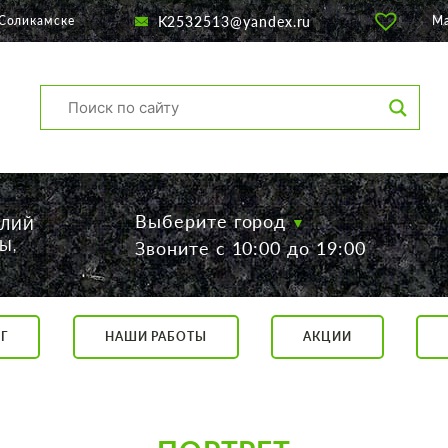
K2532513@yandex.ru
 Соликамске
М
Выберите город
ЕЛИЙ
Ы,
Звоните с 10:00 до 19:00
Г
НАШИ РАБОТЫ
АКЦИИ
са, 56
о 19:00
 17:00
говор.