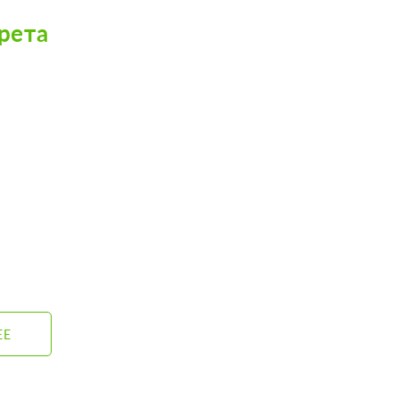
рета
ЕЕ