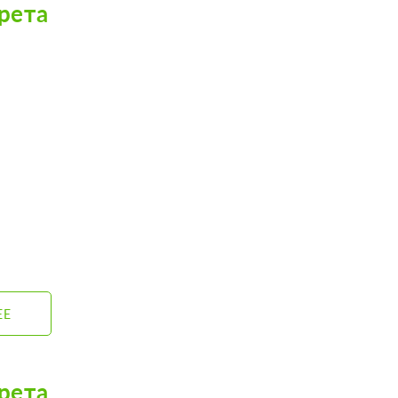
рета
ЕЕ
рета