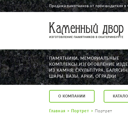
Продажа памятников от производителя в
О КОМПАНИИ
КАТАЛОГ
НАШИ РАБОТЫ
ПАМЯТНИКИ, МЕМОРИАЛЬНЫЕ
АКЦИИ
КОМПЛЕКСЫ,ИЗГОТОВЛЕНИЕ ИЗД
ИЗ КАМНЯ: СКУЛЬПТУРА, БАЛЯСИН
ДОСТАВКА
ШАРЫ, ВАЗЫ, АРКИ, ОГРАДКИ
КОНТАКТЫ
K2532513@yandex.ru
О КОМПАНИИ
КАТАЛО
Екатеринбург, Щор
Пн. — Пт. с 10:00 д
Главная
Портрет
Портрет
Суббота с 11:00 до
Воскресенье по до