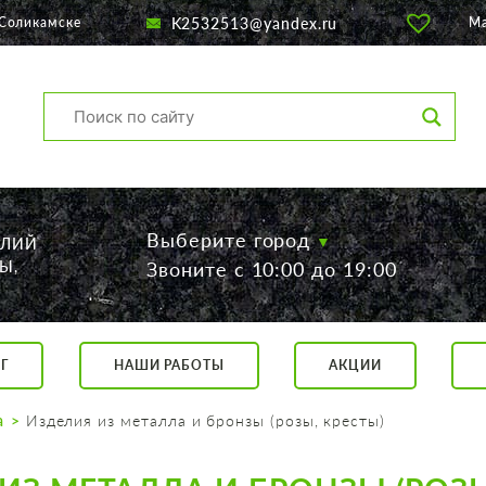
K2532513@yandex.ru
 Соликамске
М
Выберите город
ЕЛИЙ
Ы,
Звоните с 10:00 до 19:00
Г
НАШИ РАБОТЫ
АКЦИИ
са, 56
о 19:00
а
Изделия из металла и бронзы (розы, кресты)
 17:00
говор.