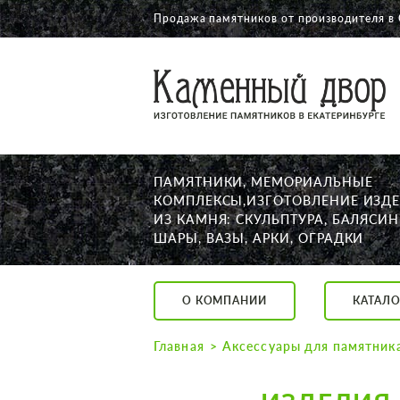
Продажа памятников от производителя в
О КОМПАНИИ
КАТАЛОГ
НАШИ РАБОТЫ
ПАМЯТНИКИ, МЕМОРИАЛЬНЫЕ
АКЦИИ
КОМПЛЕКСЫ,ИЗГОТОВЛЕНИЕ ИЗД
ИЗ КАМНЯ: СКУЛЬПТУРА, БАЛЯСИН
ДОСТАВКА
ШАРЫ, ВАЗЫ, АРКИ, ОГРАДКИ
КОНТАКТЫ
K2532513@yandex.ru
О КОМПАНИИ
КАТАЛО
Екатеринбург, Щор
Пн. — Пт. с 10:00 д
Главная
Аксессуары для памятник
Суббота с 11:00 до
Воскресенье по до