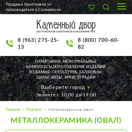
Продажа памятников от
производителя в Соликамске
О КОМПАНИИ
КАТАЛОГ
8 (963) 275-25-
8 (800) 700-60-
НАШИ РАБОТЫ
13
82
АКЦИИ
ПАМЯТНИКИ, МЕМОРИАЛЬНЫЕ
КОМПЛЕКСЫ,ИЗГОТОВЛЕНИЕ ИЗДЕЛИЙ
ДОСТАВКА
ИЗ КАМНЯ: СКУЛЬПТУРА, БАЛЯСИНЫ,
ШАРЫ, ВАЗЫ, АРКИ, ОГРАДКИ
КОНТАКТЫ
Выберите город
Звоните с 10:00 до 19:00
K2532513@yandex.ru
Главная
Портрет
Металлокерамика (овал)
Екатеринбург, Щорса, 56
МЕТАЛЛОКЕРАМИКА (ОВАЛ)
Пн. — Пт. с 10:00 до 19:00
Суббота с 11:00 до 17:00
Воскресенье по договор.