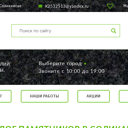
K2532513@yandex.ru
 Соликамске
М
Выберите город
ЕЛИЙ
Ы,
Звоните с 10:00 до 19:00
Г
НАШИ РАБОТЫ
АКЦИИ
са, 56
о 19:00
 17:00
говор.