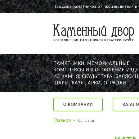
Продажа памятников от производителя в
О КОМПАНИИ
КАТАЛОГ
НАШИ РАБОТЫ
ПАМЯТНИКИ, МЕМОРИАЛЬНЫЕ
АКЦИИ
КОМПЛЕКСЫ,ИЗГОТОВЛЕНИЕ ИЗД
ИЗ КАМНЯ: СКУЛЬПТУРА, БАЛЯСИН
ДОСТАВКА
ШАРЫ, ВАЗЫ, АРКИ, ОГРАДКИ
КОНТАКТЫ
K2532513@yandex.ru
О КОМПАНИИ
КАТАЛО
Екатеринбург, Щор
Пн. — Пт. с 10:00 д
Главная
Каталог
Суббота с 11:00 до
Воскресенье по до