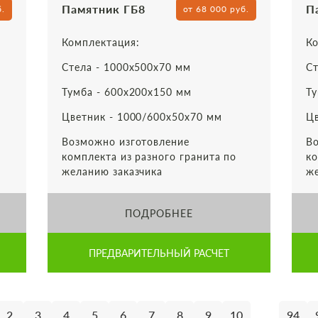
Памятник ГБ8
П
б.
от 68 000 руб.
Комплектация:
Ко
Стела - 1000х500х70 мм
Ст
Тумба - 600х200х150 мм
Ту
Цветник - 1000/600х50х70 мм
Цв
Возможно изготовление
Во
комплекта из разного гранита по
ко
желанию заказчика
же
ПОДРОБНЕЕ
ПРЕДВАРИТЕЛЬНЫЙ РАСЧЕТ
...
2
3
4
5
6
7
8
9
10
94