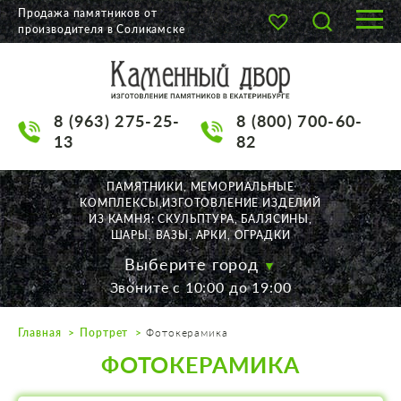
Продажа памятников от
производителя в Соликамске
О КОМПАНИИ
КАТАЛОГ
8 (963) 275-25-
8 (800) 700-60-
НАШИ РАБОТЫ
13
82
АКЦИИ
ПАМЯТНИКИ, МЕМОРИАЛЬНЫЕ
КОМПЛЕКСЫ,ИЗГОТОВЛЕНИЕ ИЗДЕЛИЙ
ДОСТАВКА
ИЗ КАМНЯ: СКУЛЬПТУРА, БАЛЯСИНЫ,
ШАРЫ, ВАЗЫ, АРКИ, ОГРАДКИ
КОНТАКТЫ
Выберите город
Звоните с 10:00 до 19:00
K2532513@yandex.ru
Главная
Портрет
Фотокерамика
Екатеринбург, Щорса, 56
ФОТОКЕРАМИКА
Пн. — Пт. с 10:00 до 19:00
Суббота с 11:00 до 17:00
Воскресенье по договор.