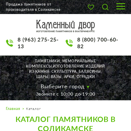
Продажа памятников от
производителя в Соликамске
О КОМПАНИИ
КАТАЛОГ
8 (963) 275-25-
8 (800) 700-60-
НАШИ РАБОТЫ
13
82
АКЦИИ
ПАМЯТНИКИ, МЕМОРИАЛЬНЫЕ
КОМПЛЕКСЫ,ИЗГОТОВЛЕНИЕ ИЗДЕЛИЙ
ДОСТАВКА
ИЗ КАМНЯ: СКУЛЬПТУРА, БАЛЯСИНЫ,
ШАРЫ, ВАЗЫ, АРКИ, ОГРАДКИ
КОНТАКТЫ
Выберите город
Звоните с 10:00 до 19:00
K2532513@yandex.ru
Главная
Каталог
Екатеринбург, Щорса, 56
КАТАЛОГ ПАМЯТНИКОВ В
Пн. — Пт. с 10:00 до 19:00
Суббота с 11:00 до 17:00
СОЛИКАМСКЕ
Воскресенье по договор.